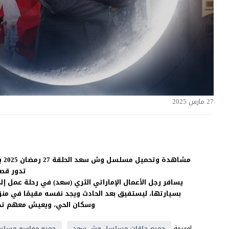
27 مارس 2025
مشاهدة وتحميل مسلسل وش سعد الحلقة 27 رمضان 2025 بجودة غالية اون لاين HD بدون اعلانات على موقع
تدور قص
يسافر رجل الأعمال الإماراتي الثري (سعد) في رحلة عمل إل
بسيارتها، ليستفيق بعد الحادث ويجد نفسه مقيمًا في منزلها
وسكان الحي، ويعيش معهم تجربة
اوسمة
جميع حلقات مسلسل وش سعد
جميع مواسم مسلس