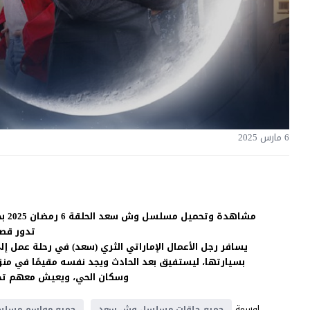
6 مارس 2025
مشاهدة وتحميل مسلسل وش سعد الحلقة 6 رمضان 2025 بجودة غالية اون لاين HD بدون اعلانات على موقع
تدور قص
يسافر رجل الأعمال الإماراتي الثري (سعد) في رحلة عمل إل
بسيارتها، ليستفيق بعد الحادث ويجد نفسه مقيمًا في منزلها
وسكان الحي، ويعيش معهم تجربة
اوسمة
جميع حلقات مسلسل وش سعد
جميع مواسم مسلس