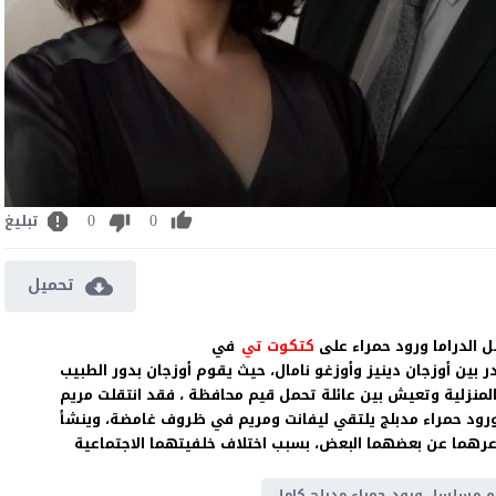
0
0
تبليغ
تحميل
كتكوت تي
في
بين أوزجان دينيز وأوزغو نامال، حيث يقوم أوزجان بدور الطبيب
 المنزلية وتعيش بين عائلة تحمل قيم محافظة ، فقد انتقلت مريم
ود حمراء مدبلج يلتقي ليفانت ومريم في ظروف غامضة، وينشأ
عرهما عن بعضهما البعض، بسبب اختلاف خلفيتهما الاجتماعية
 مسلسل ورود حمراء مدبلج كامل