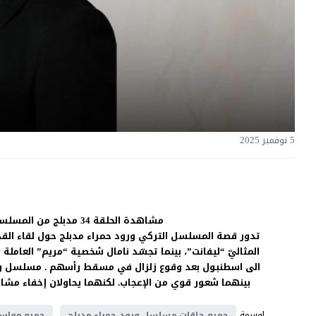
5 نوفمبر 2025
مشاهدة الحلقة 34 مدبلج من المسلسل الدراما ورود حمراء على
تدور قصة المسلسل التركي ورود حمراء مدبلج حول لقاء القدر 
المثاليّ “ليفانت”، بينما تجسّد نامال شخصية “مريم” العاملة
الى اسطنبول بعد وقوع زلزال في مسقط رأسهم . مسلسل ور
بينهما شعور قوي من الإعجاب. لكنهما يحاولان إخفاء مشا
اوسمة
جميع حلقات مسلسل ورود حمراء مدبلج
جميع مواسم