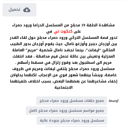
تحميل
مشاهدة الحلقة 19 مدبلج من المسلسل الدراما ورود حمراء
على
كتكوت تي
في
تدور قصة المسلسل التركي ورود حمراء مدبلج حول لقاء القدر
بين أوزجان دينيز وأوزغو نامال، حيث يقوم أوزجان بدور الطبيب
المثاليّ “ليفانت”، بينما تجسّد نامال شخصية “مريم” العاملة
المنزلية وتعيش بين عائلة تحمل قيم محافظة ، فقد انتقلت
مريم الى اسطنبول بعد وقوع زلزال في مسقط رأسهم .
مسلسل ورود حمراء مدبلج يلتقي ليفانت ومريم في ظروف
غامضة، وينشأ بينهما شعور قوي من الإعجاب. لكنهما يحاولان
إخفاء مشاعرهما عن بعضهما البعض، بسبب اختلاف خلفيتهما
الاجتماعية
اوسمة
جميع حلقات مسلسل ورود حمراء مدبلج
جميع مواسم مسلسل ورود حمراء مدبلج كامل
مسلسل ورود حمراء مدبلج بجودة عالية