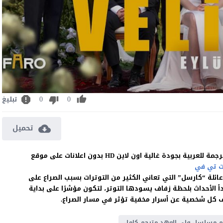
0
0
تبليغ
تحميل
 تي في
تركي ولى العهد Veliaht مترجم حول عائلة “كارسل” التي تعاني الكثير من التوترات بسبب الصراع على
 الأحداث بلحظة زفاف يسودها التوتر، لتكون مؤشرًا على بداية
شف كل شخصية عن أسرار مخفية تؤثر في مسار الصراع.
 مسلسل ولي العهد مترجم كامل