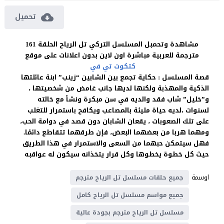
تحميل
مشاهدة وتحمبل المسلسل التركي تل الرياح الحلقة 161
مترجمة للعربية مباشرة اون لاين بدون اعلانات على موقع
كتكوت تي في
قصة المسلسل : حكاية تجمع بين الشابين “زينب” ابنة عائلتها
الذكية والمهذبة ولكنها لديها جانب غامض من شخصيتها ،
و”خليل” شاب فقد والديه في سن مبكرة ونشأ مع خالته
لسنوات ،لديه حياة مليئة بالمصاعب ويكافح باستمرار للتغلب
على تلك الصعوبات ، يقعان الشابان دون قصد في دوامة الحب،
ومهما هربا من بعضهما البعض، فإن طرقهما تتقاطع دائمًا.
فهل سيتمكن حبهما من السعى والاستمرار في هذا الطريق
حيث كل خطوة يخطوها وكل قرار يتخذانه سيكون له عواقبه
اوسمة
جميع حلقات مسلسل تل الرياح مترجم
جميع مواسم مسلسل تل الرياح كامل
مسلسل تل الرياح مترجم بجودة عالية