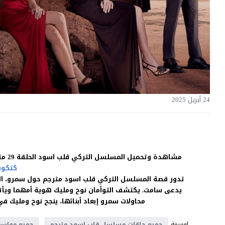
24 أبريل 2025
مشاهدة وتحميل المسلسل التركي قلب اسود الحلقة 29 مترجمة للعربية بجودة غالية اون لاين HD بدون اعلانات على موقع
كتكوت
تدور قصة المسلسل التركي قلب اسود مترجم حول سمرو، ال
يدعى سامت. يكتشف التوأمان نوح ومليك هوية أمهما ويأتيان 
محاولات سمرو إبعاد أبنائها، ينجح نوح ومليك 
اوسمة
جميع حلقات مسلسل قلب اسود مترجم
جميع مواسم