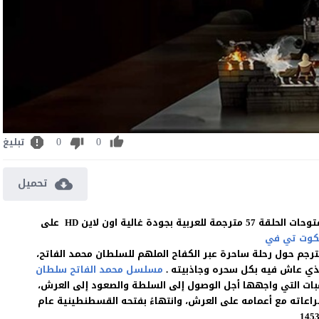
0
0
تبليغ
تحميل
مشاهدة وتحميل المسلسل التركي محمد الفاتح سلطان الفتوحات الحلقة 57 مترجمة للعربية بجودة غالية اون لاين HD على
كوت تي في
جم حول رحلة ساحرة عبر الكفاح الملهم للسلطان محمد الفاتح،
الذي عاش فيه بكل سحره وجاذبيته .
مسلسل محمد الفاتح سلطان
بات التي واجهها أجل الوصول إلى السلطة والصعود إلى العرش،
راعاته مع أعمامه على العرش، وانتهاءً بفتحه القسطنطينية عام
145