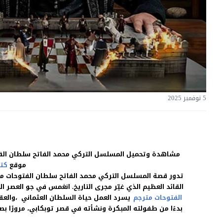
5 نوفمبر 2025
موقع
كت
تدور قصة المسلسل التركي محمد الفاتح سلطان الفتوحات متر
القائد العظيم الذي غيّر مجرى التاريخ. انغمس في جو العصر 
الفتوحات مترجم
يسرد العمل حياة السلطان العثماني ،والعق
بدءًا من طفولته المبكرة ونشأته في قصر توبكابي، مرورًا بص
3