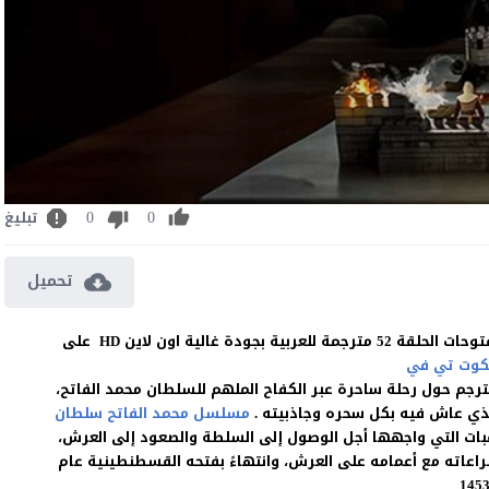
0
0
تبليغ
تحميل
مشاهدة وتحميل المسلسل التركي محمد الفاتح سلطان الفتوحات الحلقة 52 مترجمة للعربية بجودة غالية اون لاين HD على
كوت تي في
جم حول رحلة ساحرة عبر الكفاح الملهم للسلطان محمد الفاتح،
الذي عاش فيه بكل سحره وجاذبيته .
مسلسل محمد الفاتح سلطان
بات التي واجهها أجل الوصول إلى السلطة والصعود إلى العرش،
راعاته مع أعمامه على العرش، وانتهاءً بفتحه القسطنطينية عام
145