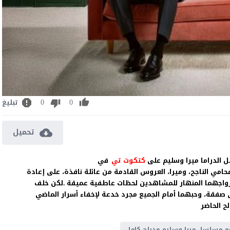
0
0
تبليغ
تحميل
كتكوت تي
في
مي الناجح، وميرا، العروس القادمة من عائلة نافذة، على إعادة
وات من الزواج، ليقدم زواجهما المنهار للمشاهدين لحظات عاطفية عميقة .لكن خلف
فقة، وحبهما أمام الجميع مجرد خدعة لإخفاء أسرار الماضي
ح الحاضر
م مسلسل ميرا وسليم مدبلج كامل