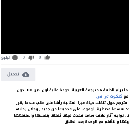
0
0
تبليغ
تحميل
مشاهدة وتحميل المسلسل التركي ميرا كأن كل شيء على ما يرام الحلقة 6 مترجمة للعربية بجودة غالية اون لاين HD بدون
وقع
كتكوت تي في
رجم حول تنقلب حياة ميرا المثالية رأسًا على عقب عندما يقرر
 تجد نفسها مضطرة للوقوف على قدميها من جديد , وخلال رحلتها
، تواجه آثار علاقة سامة فقدت فيها ثقتها بنفسها واستقلالها
تها والتأقلم مع الوحدة بعد الطلاق