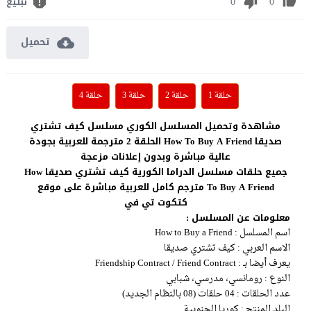
0
0
تبليغ
تحميل
حلقة 1
حلقة 2
حلقة 3
حلقة 4
مشاهدة وتحميل المسلسل الكوري مسلسل كيف تشتري
صديقا How To Buy A Friend الحلقة 2 مترجمة للعربية بجودة
عالية مباشرة وبدون إعلانات مزعجة
جميع حلقات مسلسل الدراما الكورية كيف تشتري صديقا How
To Buy A Friend مترجم كامل للعربية مباشرة على موقع
كتكوت تي في
معلومات عن المسلسل :
اسم المسلسل : How to Buy a Friend
الاسم العربي : كيف تشتري صديقا
يعرف أيضا بـ : Friendship Contract / Friend Contract
النوع : رومانسي، مدرسي، شبابي
عدد الحلقات : 04 حلقات (08 بالنظام الجديد)
البلد المنتج : كوريا الجنوبية