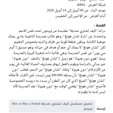
شبكة العرض : KBS2
موعد البث : من 06 أبريل إلى 14 أبريل 2020
أيام العرض : من الإثنين إلى الخميس
القصة :
دراما “كيف تشتري صديقا” مقتبسة من ويبتون تحت نفس الاسم.
وتتحدث عن “بارك تشان هونغ”، وهو طالب بمدرسة الثانوية عادي. يملك
موهبة الكتابة، ويلقى ضغطا قوية من طرف والديه بخصوص التعليم.
لكن “تشان هونغ” لا يملك أي حلم أو هدف في حياته. وهو صديق لـ”أوم
سي يون” من نفس المدرسة. وهي طالبة ذات شعبية كبيرة بالمدرسة.
بينما “هوي دون هيوك” هو زميل لـ”تشان هونغ” بالصف. “دون هيوك”
غير مبالي بالدراسة ويقوم بالعمل ليوفر مصاريف الحياة الغالية. في يوم
من الأيام قام “دون هيوك” بإنقاذ “تشان هونغ” من التنمر، فطلب “دون
هيوك” “تشان هونغ” بأن يسلفه 300.000 وون ليسدد ثمن الكراء. فأعطاه
“تشان هونغ” المبلغ الذي كان من المقرر أن يسدد به دروسه الخصوصية.
فأصبح “تشان هونغ” يقضي الوقت مع “دون هيوك” بعد المدرسة لأنه
ليس لديه ما يقوم به
تحميل مسلسل كيف تشتري صديقا How to Buy a Friend
اوسمة
مترجم