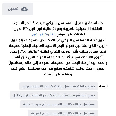
تحميل
مشاهدة وتحميل المسلسل التركي عيناك كالبحر الاسود
الحلقة 41 مدبلجة للعربية بجودة غالية اون لاين HD بدون
اعلانات على موقع
كتكوت تي في
تدور قصة المسلسل التركي عيناك كالبحر الاسود مدبلج حول
“أزيل” الذي نشأ بين أمواج البحر الأسود العاتية، ليُفاجأ بحقيقة
تغير مجرى حياته بأنه الوريث الضائع لعائلة “ماتشاري”، إحدى
أقوى العائلات في تركيا .فبعد وفاة المرأة التي ظنّ أنها
والدته، يبدأ رحلة البحث عن الحقيقة، تقوده إلى عالم إسطنبول
الخفي ، حيث يواجه شقيقه ويقع في حب مستحيل يضع قلبه
وعقله على المحك
اوسمة
جميع حلقات مسلسل عيناك كالبحر الاسود مترجم
جميع مواسم مسلسل عيناك كالبحر الاسود مترجم كامل
مسلسل عيناك كالبحر الاسود مدبلج بجودة عالية
مسلسل عيناك كالبحر الاسود مدبلج للعربية