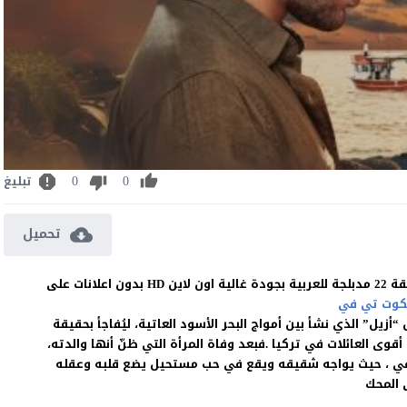
0
0
تبليغ
تحميل
مشاهدة وتحميل المسلسل التركي عيناك كالبحر الاسود الحلقة 22 مدبلجة للعربية بجودة غالية اون لاين HD بدون اعلانات على
كوت تي في
زيل” الذي نشأ بين أمواج البحر الأسود العاتية، ليُفاجأ بحقيقة
أقوى العائلات في تركيا .فبعد وفاة المرأة التي ظنّ أنها والدته،
لخفي ، حيث يواجه شقيقه ويقع في حب مستحيل يضع قلبه وعقله
 المحك