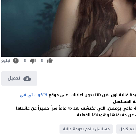
0
0
تبليغ
تحميل
كتكوت تي في
ة المسلسل
تدور القصة حول “غالية السعد” التي تجسد شخصيتها الفنانة ماغي بوغصن، التي تكتشف بعد 45 عاماً سراً خطيراً عن عائلتها
 عن حقيقتها وهويتها الفعلية.
دم كامل
مسلسل بالدم بجودة عالية