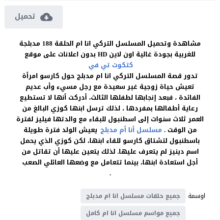
تحميل
مشاهدة وتحميل المسلسل التركي انا ام الحلقة 188 مدبلجة
للغربية بجودة غالية اون لاين HD بدون اعلانات على موقع
كتكوت تي في
تدور قصة المسلسل التركي انا ام مدبلج حول كارسو امرأة
تعيش حياة زوجية غير سعيدة مع رجل مسيء وأب عديم
الفائدة ، فبعد إنجابها لطفلها الثالث، أدركت أنها لا تستطيع
رعاية أطفالها بمفردها ، لذلك ترسل ابنها كوزي البالغ من
العمر ثلاث سنوات إلى اسطنبول للبقاء مع والدتها فيليز لفترة
من الوقت .
مسلسل أنا أم مدبلج
يعيش الولد فترة طويلة
باسطنبول لتشتاق كارسو للقاء ابنها، لكن كوزي الذي يحمل
اسم دينيز لم يتعرف عليها. لذلك يتعين عليها أن تقاتل من
أجل استعادة ابنها، بينما تتعامل مع وضعها العائلي الصعب
.
اوسمة
جميع حلقات مسلسل انا ام مدبلج
جميع مواسم مسلسل انا ام كامل