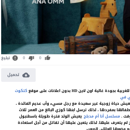
0
0
تبليغ
تحميل
كتكوت
 في
تعيش حياة زوجية غير سعيدة مع رجل مسيء وأب عديم الفائدة ،
أطفالها بمفردها ، لذلك ترسل ابنها كوزي البالغ من العمر ثلاث
وقت .
مسلسل أنا أم مدبلج
يعيش الولد فترة طويلة باسطنبول
 لم يتعرف عليها. لذلك يتعين عليها أن تقاتل من أجل استعادة
مع وضعها العائلي الصعب