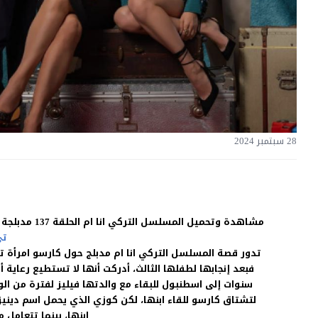
28 سبتمبر 2024
مشاهدة وتحميل المسلسل التركي انا ام الحلقة 137 مدبلجة للغربية بجودة غالية اون لاين HD بدون اعلانات على موقع
تي
تدور قصة المسلسل التركي انا ام مدبلج حول كارسو امرأة 
فبعد إنجابها لطفلها الثالث، أدركت أنها لا تستطيع رعاية 
سنوات إلى اسطنبول للبقاء مع والدتها فيليز لفترة من ال
لتشتاق كارسو للقاء ابنها، لكن كوزي الذي يحمل اسم دينيز
ابنها، بينما تتعامل 