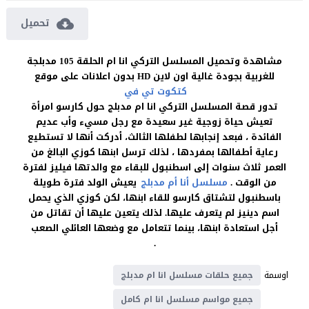
تحميل
مشاهدة وتحميل المسلسل التركي انا ام الحلقة 105 مدبلجة
للغربية بجودة غالية اون لاين HD بدون اعلانات على موقع
كتكوت تي في
تدور قصة المسلسل التركي انا ام مدبلج حول كارسو امرأة
تعيش حياة زوجية غير سعيدة مع رجل مسيء وأب عديم
الفائدة ، فبعد إنجابها لطفلها الثالث، أدركت أنها لا تستطيع
رعاية أطفالها بمفردها ، لذلك ترسل ابنها كوزي البالغ من
العمر ثلاث سنوات إلى اسطنبول للبقاء مع والدتها فيليز لفترة
من الوقت .
مسلسل أنا أم مدبلج
يعيش الولد فترة طويلة
باسطنبول لتشتاق كارسو للقاء ابنها، لكن كوزي الذي يحمل
اسم دينيز لم يتعرف عليها. لذلك يتعين عليها أن تقاتل من
أجل استعادة ابنها، بينما تتعامل مع وضعها العائلي الصعب
.
اوسمة
جميع حلقات مسلسل انا ام مدبلج
جميع مواسم مسلسل انا ام كامل