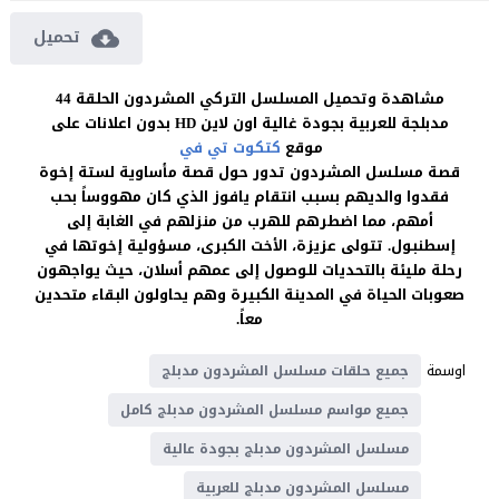
تحميل
مشاهدة وتحميل المسلسل التركي المشردون الحلقة 44
مدبلجة للعربية بجودة غالية اون لاين HD بدون اعلانات على
موقع
كتكوت تي في
قصة مسلسل المشردون تدور حول قصة مأساوية لستة إخوة
فقدوا والديهم بسبب انتقام يافوز الذي كان مهووساً بحب
أمهم، مما اضطرهم للهرب من منزلهم في الغابة إلى
إسطنبول. تتولى عزيزة، الأخت الكبرى، مسؤولية إخوتها في
رحلة مليئة بالتحديات للوصول إلى عمهم أسلان، حيث يواجهون
صعوبات الحياة في المدينة الكبيرة وهم يحاولون البقاء متحدين
معاً.
اوسمة
جميع حلقات مسلسل المشردون مدبلج
جميع مواسم مسلسل المشردون مدبلج كامل
مسلسل المشردون مدبلج بجودة عالية
مسلسل المشردون مدبلج للعربية