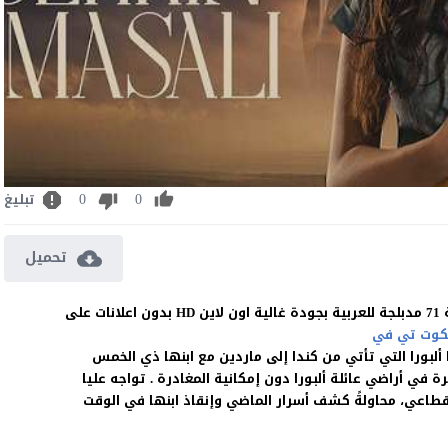
0
0
تبليغ
تحميل
مشاهدة وتحميل المسلسل التركي المدينة البعيدة الحلقة 71 مدبلجة للعربية بجودة غالية اون لاين HD بدون اعلانات على
كوت تي في
ألبورا التي تأتي من كندا إلى ماردين مع ابنها ذي الخمس
ي أراضي عائلة ألبورا دون إمكانية المغادرة . تواجه عليا
قطاعي، محاولةً كشف أسرار الماضي وإنقاذ ابنها في الوقت