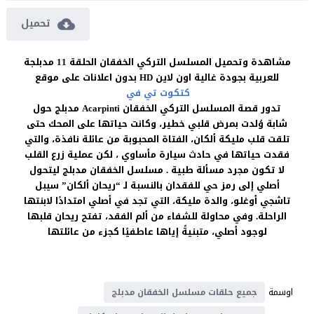
تحميل
مشاهدة وتحميل المسلسل التركي الخفقان الحلقة 11 مدبلجة
للعربية بجودة غالية اون لاين HD بدون اعلانات على موقع
كتكوت تي في
تدور قصة المسلسل التركي الخفقان Acarpinti مدبلج حول
شابة وُلدت بمرض قلبي خطير، وكانت حياتها على المحك حتى
تلقت قلب مليكة ألكان، الفتاة المحبوبة من عائلة نافذة، والتي
فقدت حياتها في حادث سيارة مأساوي ، لكن عملية زرع القلب
لا تكون مجرد مسألة طبية . مسلسل الخفقان مدبلج ليتحول
أصلي إلى رمز حي للفقدان بالنسبة لـ “ريحان ألكان” سيبل
تاشجي أوغلو، والدة مليكة، التي تجد في أصلي امتدادًا لابنتها
الراحلة. وفي محاولة للشفاء من ألم الفقد، تفتح ريحان قلبها
لوجود أصلي، متبنيةً إياها عاطفيًا كجزء من عائلتها
اوسمة
جميع حلقات مسلسل الخفقان مدبلج