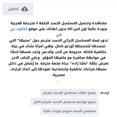
تحميل
مشاهدة وتحميل المسلسل الحسد الحلقة 9 مترجمة للعربية
بجودة غالية اون لاين HD بدون اعلانات على موقع
كتكوت تي
في
تدور قصة المسلسل التركي الحسد مترجم حول “سنيها” التي
تجسدها شخصيتها أوزغو نامال، وهي امرأة نشأت في بيئة
عاطفية قاحلة، محرومة من الحب والدعم، وتجد نفسها لاحقًا
في مواجهة مباشرة مع ماضيها المؤلم . وعلي الجانب الاخر
تعيش عائلة “باشا زاده” حياة فخمة مترفة، ما يُشعل في داخل
سنيها صراعات عاطفية واجتماعية تقودها إلى اتخاذ قرارات
مصيرية.
.
اوسمة
جميع حلقات مسلسل الحسد مترجم
جميع مواسم مسلسل الحسد مترجم كامل
مسلسل الحسد مترجم بجودة عالية