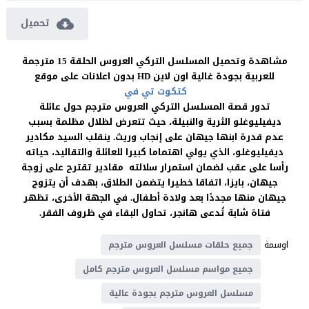
تحميل
مشاهدة وتحميل المسلسل التركي العروس الحلقة 15 مترجمة
للعربية بجودة غالية اون لاين HD بدون اعلانات على موقع
كتكوت تي في
تدور قصة المسلسل التركي العروس مترجم حول عائلة
ديفيليوغلو الثرية والنبيلة، حيث تتعرض لظلال مظلمة بسبب
عدم قدرة ابنها جيهان على إنجاب وريث. ينقلب السيد مكادير
ديفيليوغلو، الذي يولي اهتماما كبيرا للعائلة والتقاليد، حياته
رأسا على عقب لضمان استمرار سلالته مقادير تقترح على زوجة
جيهان، بايزا، اتفاقا خطيرا يتضمن الطلاق، بهدف أن يتزوج
جيهان منها مجددًا بعد ولادة أطفال. في الجهة الأخرى، تظهر
فتاة شابة تُدعى هانجر، تحاول البقاء في ظروف الفقر.
اوسمة
جميع حلقات مسلسل العروس مترجم
جميع مواسم مسلسل العروس مترجم كامل
مسلسل العروس مترجم بجودة عالية