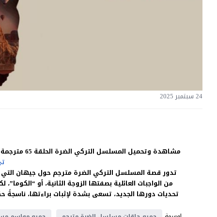
24 سبتمبر 2025
مشاهدة وتحميل المسلسل التركي الضرة الحلقة 65 مترجمة للعربية بجودة غالية اون لاين HD بدون اعلانات على موقع
تي
تدور قصة المسلسل التركي الضرة مترجم حول جيهان التي ت
من الواجبات العائلية بصفتها الزوجة الثانية، أو “الكوما”، ل
تحديات دورها الجديد، تسعى بشدة لإثبات براءتها، ناسجةً ح
اوسمة
جميع حلقات مسلسل الضرة مترجم
جميع مواسم مسل