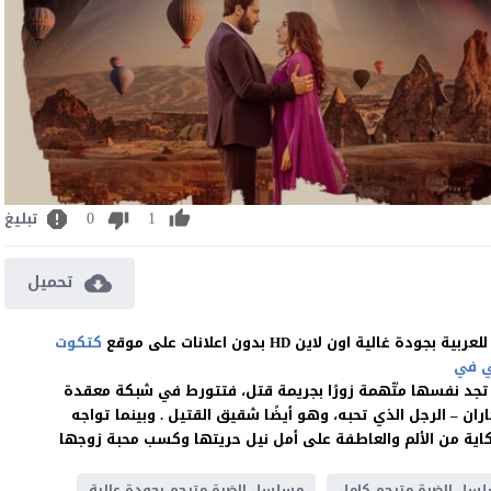
0
1
تبليغ
تحميل
كتكوت
 في
جد نفسها متّهمة زورًا بجريمة قتل، فتتورط في شبكة معقدة
كاران – الرجل الذي تحبه، وهو أيضًا شقيق القتيل . وبينما تواجه
كاية من الألم والعاطفة على أمل نيل حريتها وكسب محبة زوجها
سل الضرة مترجم كامل
مسلسل الضرة مترجم بجودة عالية