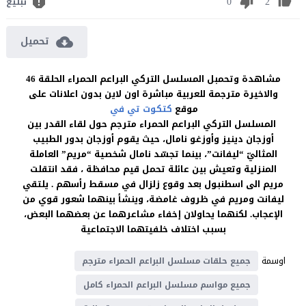
0
2
تبليغ
تحميل
مشاهدة وتحمبل المسلسل التركي البراعم الحمراء الحلقة 46
والاخيرة مترجمة للعربية مباشرة اون لاين بدون اعلانات على
موقع
كتكوت تي في
المسلسل التركي البراعم الحمراء مترجم حول لقاء القدر بين
أوزجان دينيز وأوزغو نامال، حيث يقوم أوزجان بدور الطبيب
المثاليّ “ليفانت”، بينما تجسّد نامال شخصية “مريم” العاملة
المنزلية وتعيش بين عائلة تحمل قيم محافظة ، فقد انتقلت
مريم الى اسطنبول بعد وقوع زلزال في مسقط رأسهم . يلتقي
ليفانت ومريم في ظروف غامضة، وينشأ بينهما شعور قوي من
الإعجاب. لكنهما يحاولان إخفاء مشاعرهما عن بعضهما البعض،
بسبب اختلاف خلفيتهما الاجتماعية
اوسمة
جميع حلقات مسلسل البراعم الحمراء مترجم
جميع مواسم مسلسل البراعم الحمراء كامل