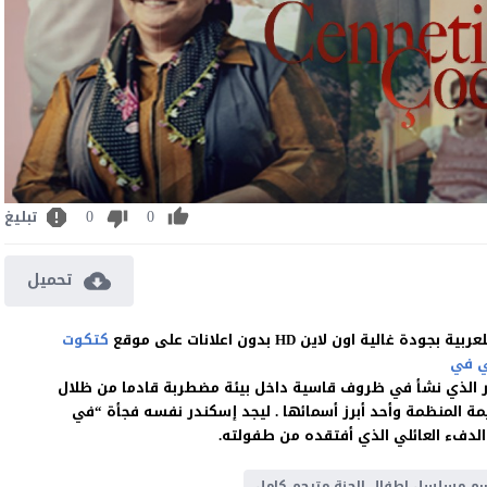
0
0
تبليغ
تحميل
كتكوت
 في
 الذي نشأ في ظروف قاسية داخل بيئة مضطربة قادما من ظلال
مة المنظمة وأحد أبرز أسمائها . ليجد إسكندر نفسه فجأة “في
ل الدفء العائلي الذي أفتقده من طفولته.
م مسلسل اطفال الجنة مترجم كامل