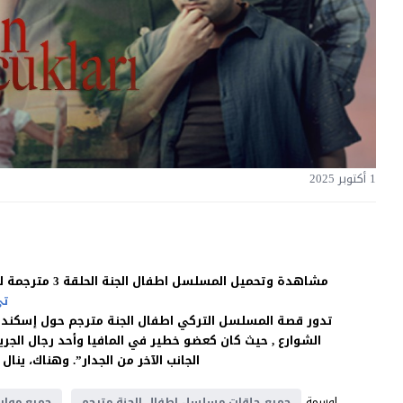
1 أكتوبر 2025
مشاهدة وتحميل المسلسل اطفال الجنة الحلقة 3 مترجمة للعربية بجودة غالية اون لاين HD بدون اعلانات على موقع
تي
تدور قصة المسلسل التركي اطفال الجنة مترجم حول إسكندر
الشوارع , حيث كان كعضو خطير في المافيا وأحد رجال الجري
الجانب الآخر من الجدار”. وهناك، ينا
اوسمة
جميع حلقات مسلسل اطفال الجنة مترجم
جميع مواس