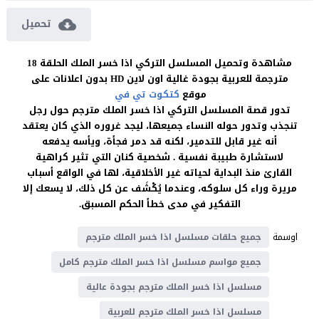
تحميل
مشاهدة وتحميل المسلسل التركي اذا خسر الملك الحلقة 18
مترجمة للعربية بجودة غالية اون لاين HD بدون اعلانات على
موقع
كتكوت تي في
تدور قصة المسلسل التركي اذا خسر الملك مترجم حول رجل
تنجذب وتدور حوله النساء جميعها، ليجد غروره الذي كان يعتقد
أنه غير قابل للتدمير، لكنه قد دمر فجأة، ويأسه يدفعه
لاستشارة طبيبة نفسية . شخصية كنان التي تثير كراهية
القارئ منذ البداية لحياته غير الأخلاقية، لها في الواقع أسباب
مريرة وراء كل سلوكه، وعندما يُكْشَف عن كل ذلك، لا يسعك إلا
التفكير في مدى خطأ الحكم المسبق.
اوسمة
جميع حلقات مسلسل اذا خسر الملك مترجم
جميع مواسم مسلسل اذا خسر الملك مترجم كامل
مسلسل اذا خسر الملك مترجم بجودة عالية
مسلسل اذا خسر الملك مترجم للعربية