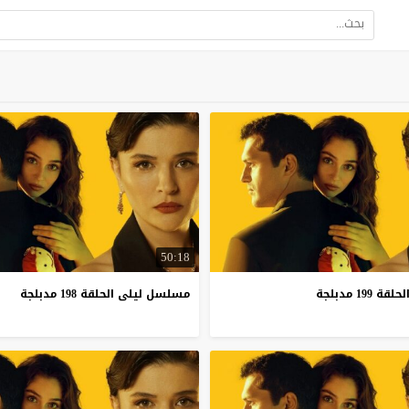
50:18
لحلقة
199
مدبلجة
مسلسل
ليلى
الحلقة
198
مدبلجة