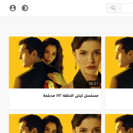
50:17
مسلسل
ليلى
الحلقة
197
مدبلجة