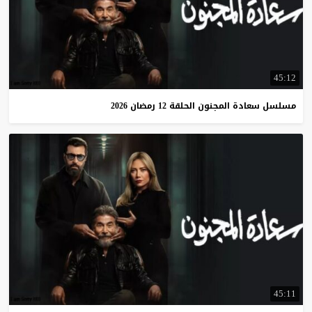
45:12
مسلسل
سعادة
المجنون
الحلقة
12
رمضان
2026
45:11