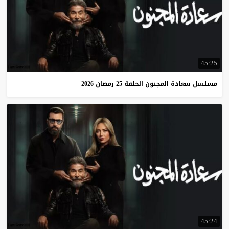
45:25
مسلسل
سعادة
المجنون
الحلقة
25
رمضان
2026
45:24