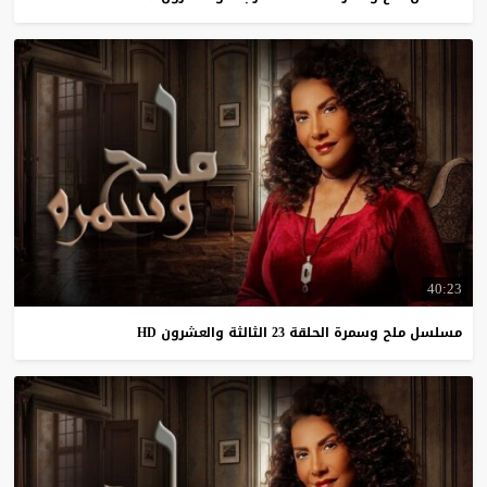
40:23
مسلسل
ملح
وسمرة
الحلقة
23
الثالثة
والعشرون
HD