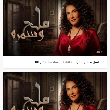
40:16
مسلسل
ملح
وسمرة
الحلقة
16
السادسة
عشر
HD