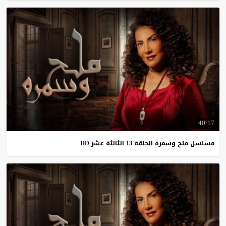
40:17
مسلسل
ملح
وسمرة
الحلقة
13
الثالثة
عشر
HD