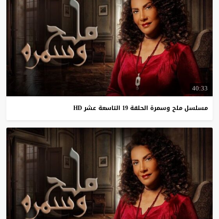
40:33
مسلسل
ملح
وسمرة
الحلقة
19
التاسعة
عشر
HD