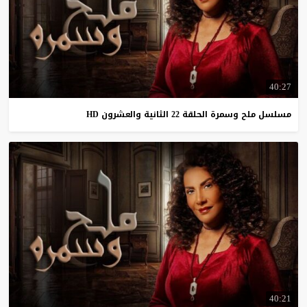
40:27
مسلسل
ملح
وسمرة
الحلقة
22
الثانية
والعشرون
HD
40:21