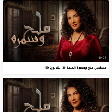
40:28
مسلسل
ملح
وسمرة
الحلقة
30
الثلاثون
HD