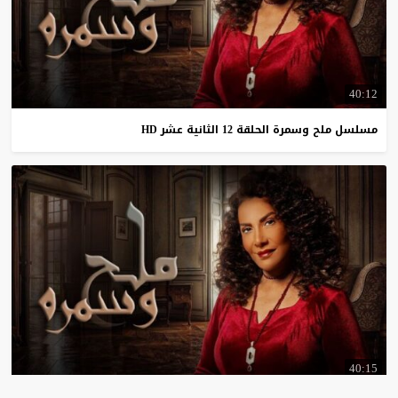
40:12
مسلسل
ملح
وسمرة
الحلقة
12
الثانية
عشر
HD
40:15