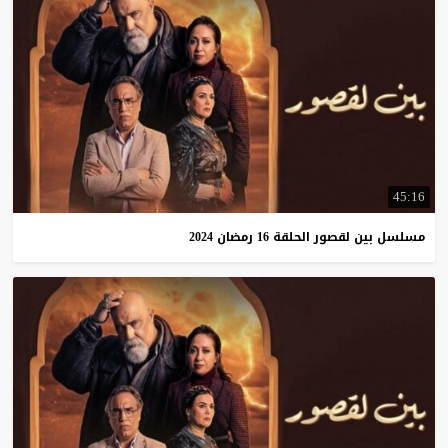
45:16
مسلسل
بين
لقصور
الحلقة
16
رمضان
2024