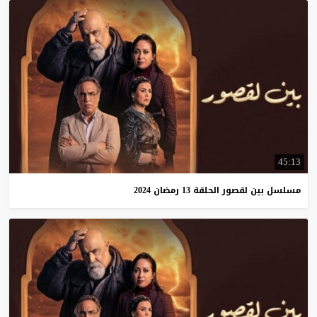
45:13
مسلسل
بين
لقصور
الحلقة
13
رمضان
2024