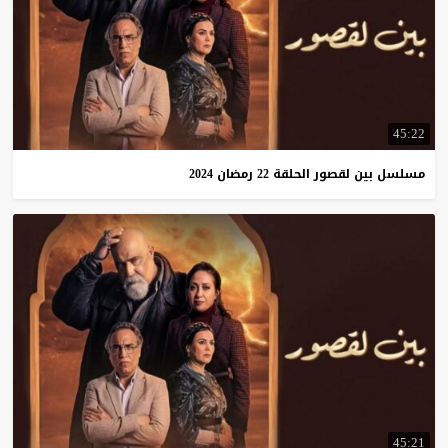
45:22
مسلسل
بين
لقصور
الحلقة
22
رمضان
2024
45:21