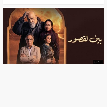
45:10
مسلسل
بين
لقصور
الحلقة
10
رمضان
2024