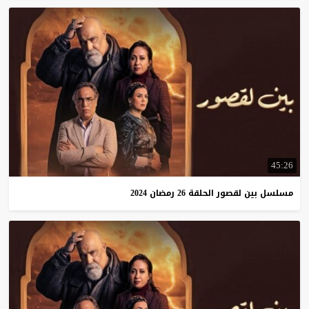
45:26
مسلسل
بين
لقصور
الحلقة
26
رمضان
2024