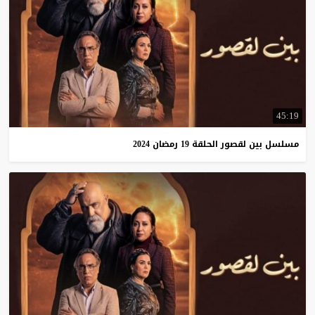
45:19
مسلسل
بين
لقصور
الحلقة
19
رمضان
2024