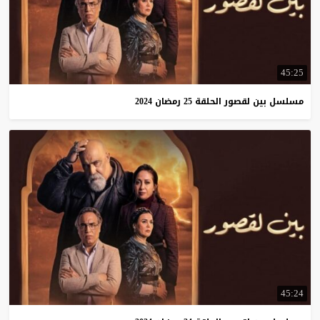
45:25
مسلسل
بين
لقصور
الحلقة
25
رمضان
2024
45:24