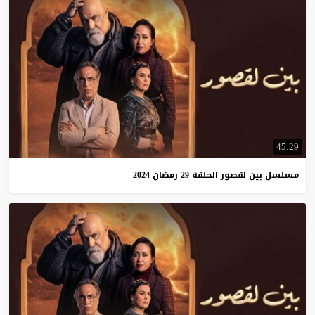
45:29
مسلسل
بين
لقصور
الحلقة
29
رمضان
2024