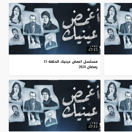
45:15
مسلسل اغمض عينيك الحلقة 15
رمضان 2024
45:11