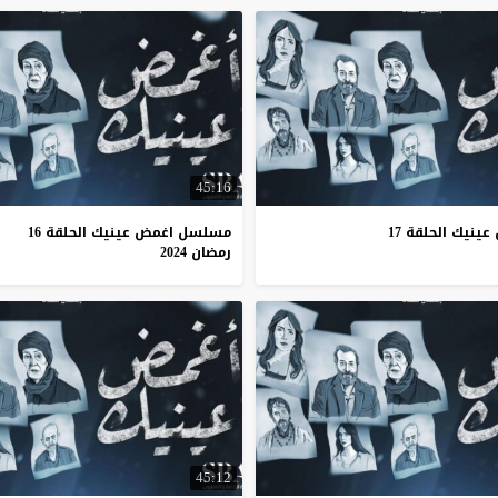
45:16
نيك الحلقة 17
مسلسل اغمض عينيك الحلقة 16
رمضان 2024
45:12