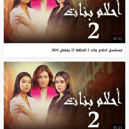
45:22
مسلسل
احلام
بنات
2
الحلقة
22
رمضان
2024
45:21