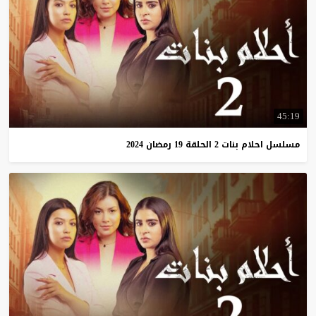
45:19
مسلسل
احلام
بنات
2
الحلقة
19
رمضان
2024