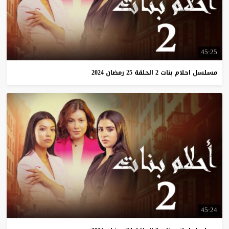
45:25
مسلسل
احلام
بنات
2
الحلقة
25
رمضان
2024
45:24