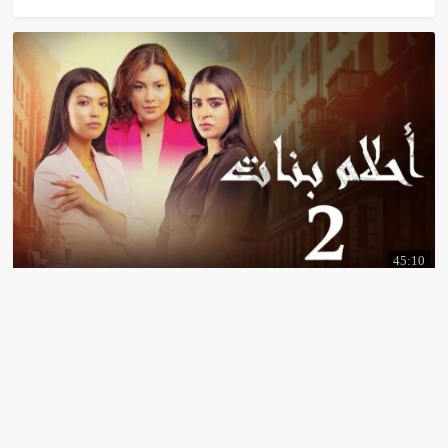
45:10
مسلسل
احلام
بنات
2
الحلقة
10
رمضان
2024