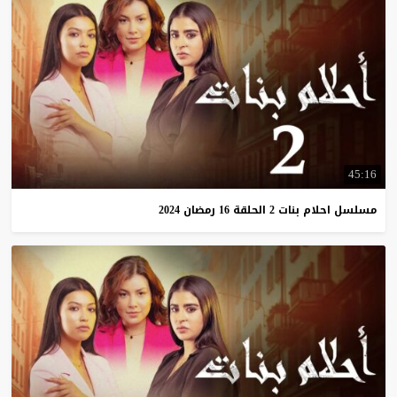
45:16
مسلسل
احلام
بنات
2
الحلقة
16
رمضان
2024