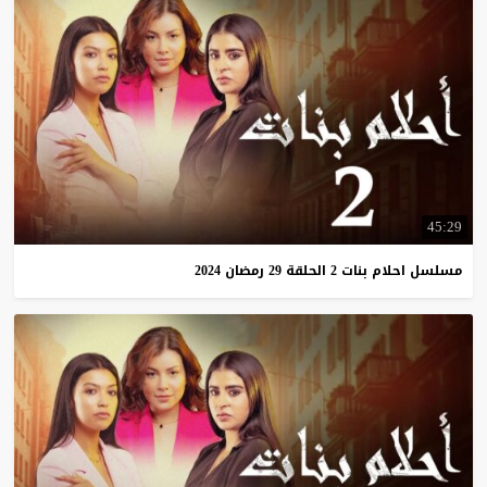
45:29
مسلسل
احلام
بنات
2
الحلقة
29
رمضان
2024