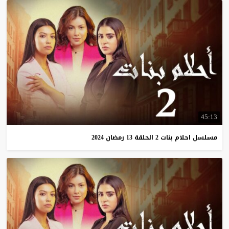
45:13
مسلسل
احلام
بنات
2
الحلقة
13
رمضان
2024