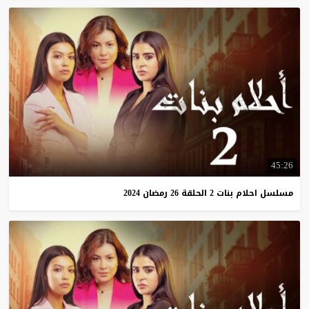
45:26
مسلسل
احلام
بنات
2
الحلقة
26
رمضان
2024