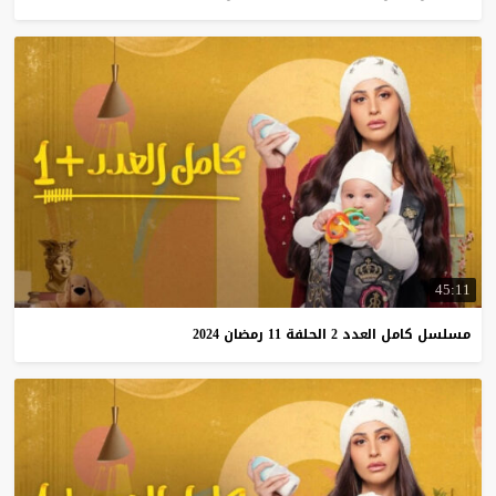
45:11
مسلسل
كامل
العدد
2
الحلفة
11
رمضان
2024