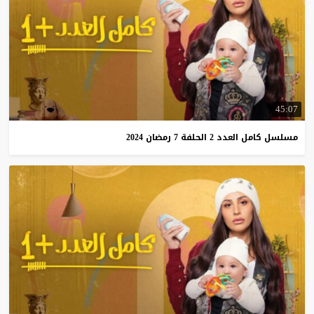
45:07
مسلسل
كامل
العدد
2
الحلفة
7
رمضان
2024