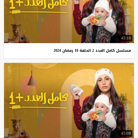
45:10
مسلسل
كامل
العدد
2
الحلفة
10
رمضان
2024
45:09