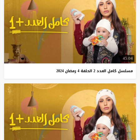
45:04
مسلسل
كامل
العدد
2
الحلفة
4
رمضان
2024