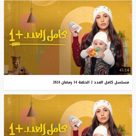
45:14
مسلسل
كامل
العدد
2
الحلفة
14
رمضان
2024