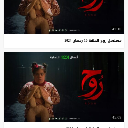
45:10
مسلسل
روح
الحلقة
10
رمضان
2024
45:09