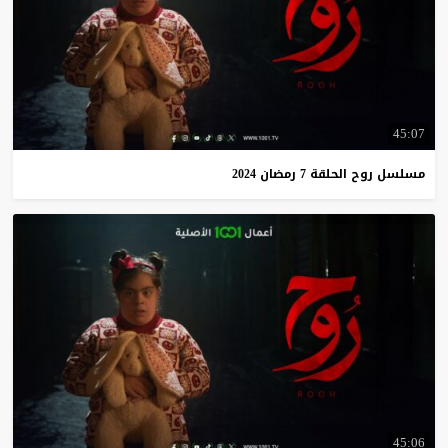
45:07
مسلسل
روح
الحلقة
7
رمضان
2024
45:06