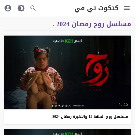
كتكوت تي في
مسلسل روح رمضان 2024 ،
45:15
مسلسل
روح
الحلقة
15
والاخيرة
رمضان
2024